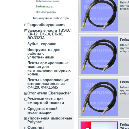
Вибронаконечники
Гибки
крутя
Гибкие валы
вибро
Электроприводы
Площадочные вибраторы
Гидрооборудование
Запасные части ТВЭКС,
ЕК-12, ЕК-14, ЕК-18,
ЭО-3323А
Гибки
Зубья, коронки
Гибки
крутя
Инструменты для
вибро
работы с
уплотнениями
Ленты армированные
тканью для
изготовления опорных
колец
Ленты направляющие
Гибки
фторопластовые из
Ф4К20, Ф4К15М5
Гибки
крутя
Отопители Eberspacher
вибро
Ремкомплекты для
импортной техники
Средства малой
механизации
Уплотнения импортные
Polypac
Гибки
Фильтры
76 м