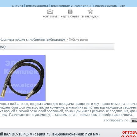
элконт
|
ремкомплект
|
резиновые уплотнения
|
грязесъемник
|
рти
контакты
карта сайта
в закладки
Комплектующие к глубинным вибраторам
> Гибкие валы
ов)
бинных вибраторов, предназначен для передачи вращения и крутящего момента, от эле
ладает большой жесткостью на кручение, и малой на изгиб, внутри находится сердечн
ыт броней с гибкой резиновой оболочкой, по концам имеет резьбовые соединения, для 
чнику. Различаются по деаметру, в зависимости от применяемого вибронаконечника.
сортировать по
ОПТОВА
й вал ВС-10 4,5 м (серия 75, вибронаконечник ? 28 мм)