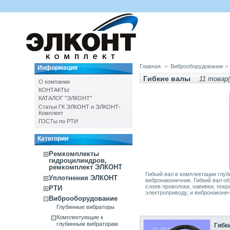
Главная
>
Виброоборудование
>
Информация
Гибкие валы
11 товар(
О компании
КОНТАКТЫ
КАТАЛОГ "ЭЛКОНТ"
Статьи ГК ЭЛКОНТ и ЭЛКОНТ-
Комплект
ГОСТы по РТИ
Категории
Ремкомплекты
гидроцилиндров,
ремкомплект ЭЛКОНТ
Гибкий вал в комплектации глу
Уплотнения ЭЛКОНТ
вибронаконечник. Гибкий вал об
слоев проволоки, навивки, покр
РТИ
электроприводу, и вибронаконе
Виброоборудование
Глубинные вибраторы
Комплектующие к
глубинным вибраторам
Гибки