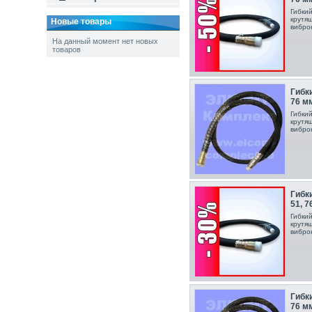
Гибки
крутя
Новые товары
вибро
На данный момент нет новых
товаров
Гибки
76 м
Гибки
крутя
вибро
Гибки
51, 7
Гибки
крутя
вибро
Гибки
76 м