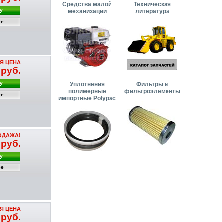
Средства малой
Техническая
ну
механизации
литература
ее
Я ЦЕНА
 руб.
ну
Уплотнения
Фильтры и
полимерные
фильтроэлементы
ее
импортные Polypac
ОДАЖА!
 руб.
ну
ее
Я ЦЕНА
 руб.