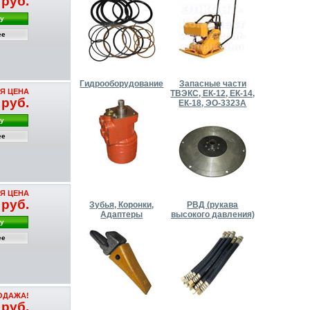
 руб.
ну
ее
Гидрооборудование
Запасные части
Я ЦЕНА
ТВЭКС, ЕК-12, ЕК-14,
 руб.
ЕК-18, ЭО-3323А
ну
ее
Я ЦЕНА
 руб.
Зубья, Коронки,
РВД (рукава
Адаптеры
высокого давления)
ну
ее
ОДАЖА!
 руб.