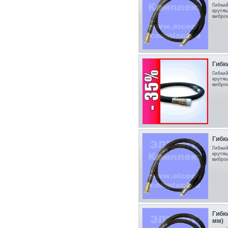
Гибки
крутя
вибро
Гибки
Гибки
крутя
вибро
Гибки
Гибки
крутя
вибро
Гибки
мм)