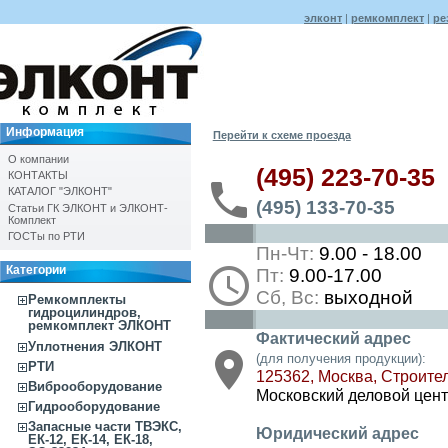
элконт
|
ремкомплект
|
ре
Информация
Перейти к схеме проезда
О компании
(495) 223-70-35
КОНТАКТЫ
КАТАЛОГ "ЭЛКОНТ"
(495) 133-70-35
Статьи ГК ЭЛКОНТ и ЭЛКОНТ-
Комплект
ГОСТы по РТИ
Пн-Чт:
9.00 - 18.00
Категории
Пт:
9.00-17.00
Сб, Вс:
выходной
Ремкомплекты
гидроцилиндров,
ремкомплект ЭЛКОНТ
Фактический адрес
Уплотнения ЭЛКОНТ
(для получения продукции):
РТИ
125362, Москва, Строител
Виброоборудование
Московский деловой цент
Гидрооборудование
Запасные части ТВЭКС,
Юридический адрес
ЕК-12, ЕК-14, ЕК-18,