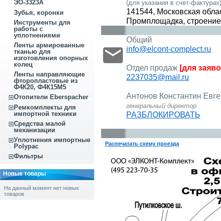
ЭО-3323А
(для указания в счет-фактурах)
141544, Московская облас
Зубья, коронки
Промплощадка, строение
Инструменты для
работы с
уплотнениями
Общий
Ленты армированные
info@elcont-complect.ru
тканью для
изготовления опорных
колец
Отдел продаж
[для заяво
Ленты направляющие
2237035@mail.ru
фторопластовые из
Ф4К20, Ф4К15М5
Антонов Константин Евг
Отопители Eberspacher
генеральный директор
Ремкомплекты для
РАЗБЛОКИРОВАТЬ
импортной техники
Средства малой
механизации
Уплотнения импортные
Распечатать схему проезда
Polypac
Фильтры
Новые товары
На данный момент нет новых
товаров