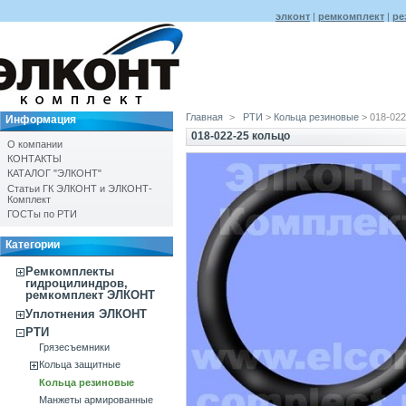
элконт
|
ремкомплект
|
ре
Главная
>
РТИ
>
Кольца резиновые
> 018-022
Информация
018-022-25 кольцо
О компании
КОНТАКТЫ
КАТАЛОГ "ЭЛКОНТ"
Статьи ГК ЭЛКОНТ и ЭЛКОНТ-
Комплект
ГОСТы по РТИ
Категории
Ремкомплекты
гидроцилиндров,
ремкомплект ЭЛКОНТ
Уплотнения ЭЛКОНТ
РТИ
Грязесъемники
Кольца защитные
Кольца резиновые
Манжеты армированные