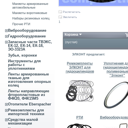
Манжеты армированные
автомобильные
Распечатать
Манжеты воротниковые
Увеличить
Наборы резиновых колец
1
Прочие РТИ
Виброоборудование
Корзина
Гидрооборудование
Запасные части ТВЭКС,
(пустая)
ЕК-12, ЕК-14, ЕК-18,
ЭО-3323А
ЭЛКОНТ предлагает:
Зубья, коронки
Инструменты для
Ремкомплекты
Уплотнения д
работы с
ЭЛКОНТ для
гидроцилиндр
уплотнениями
гидроцилиндров
полимерны
Ленты армированные
"Элконт"
тканью для
изготовления опорных
колец
Ленты направляющие
фторопластовые из
Ф4К20, Ф4К15М5
Отопители Eberspacher
Ремкомплекты для
импортной техники
РТИ
Виброоборудов
Средства малой
механизации