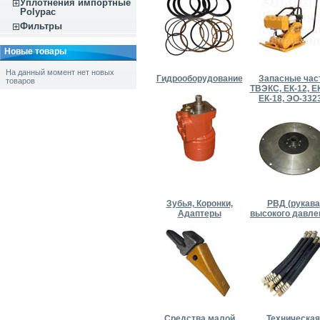
Уплотнения импортные
Polypac
Фильтры
Новые товары
На данный момент нет новых
Гидрооборудование
Запасные час
товаров
ТВЭКС, ЕК-12, ЕК
ЕК-18, ЭО-332
Зубья, Коронки,
РВД (рукава
Адаптеры
высокого давле
Средства малой
Техническая